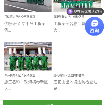
乐寓 深圳市安居乐寓
址：广州市南沙区海滨路
程序；生产车间为优吸总
现在有优惠活动吗
为深圳安居集团旗下城...
南沙珠江湾江门市蓬江区
部和全国分支机构生产光
可以介绍下你们的产品么
打造酒店室内空气质量新
香港科技大学广州校区除
禾...
触媒、净醛王、祛味剂等
标杆——优吸环保·标杆之
甲醛项目圆满完成
优吸环保·除甲醛工程案
工程案例名称：香港科技
优吸系列产品，保质保量
作：东莞美豪雅致酒店室
内空气治理工程纪实
例...
大...
完成生产任务，确保全国
各分支机构的日常产品需
求。资质优势团队优势分
【东莞美豪雅致酒店】室
学广州校区室内空气治
支优势优吸环保是一棵正
内空气治理项目东莞美豪
理 工程案例地址：广
茁壮成长的树，只要我们
雅致酒店 东莞美豪雅
州南沙区·香港科技大学(广
人人都爱护她、珍惜她、
致酒店是为中高端人士...
州)校区 工程案...
她将越来越枝繁叶茂，终
珠海横琴新区人民法院室
莲花山出入境边防检查站
将会成为一棵参天大树！
内除甲醛空气治理项目
室内除甲醛空气治理项目
施工名称：珠海横琴新区
莲花山出入境边防检查站
优吸环保截止2020年拥有
人...
是...
全国600家网点分支机构。