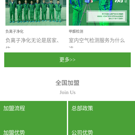
温暖潮湿、营养物质多、
重。汽车的空间范围小，
通风缓慢的空间最易滋生
配件、皮具、装饰多，这
大量霉菌的...
些都是汽...
负离子净化
甲醛检测
负离子净化无论是居家、
室内空气检测服务为什么
住...
选...
更多>>
宿、办公还是各类社会活
择上门检测?☑ 上门检测执
全国加盟
动，人类长时间停留的室
行国家规定的标准检测方
内空间都有整体消毒的需
法，空气采样量准确，检
Join Us
要。因为空间内人流携带
测结果可靠，远胜于其他
的、空气...
检测...
加盟流程
总部政策
加盟优势
公司优势