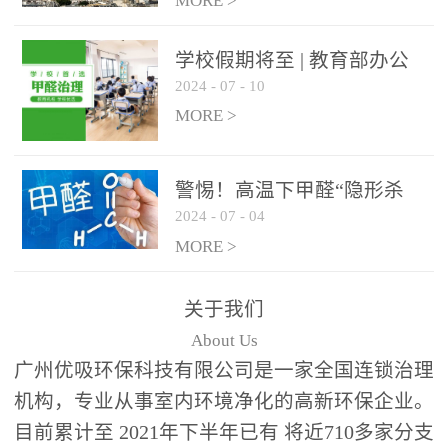
绿色家居
MORE >
学校假期将至 | 教育部办公
2024
-
07
-
10
厅关于加强学校新建校舍室
内空气质量管理通知
MORE >
警惕！高温下甲醛“隐形杀
2024
-
07
-
04
手”来袭，你的家安全吗？
MORE >
关于我们
About Us
广州优吸环保科技有限公司是一家全国连锁治理
机构，专业从事室内环境净化的高新环保企业。
目前累计至 2021年下半年已有 将近710多家分支