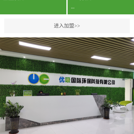
...
进入加盟>>
公司实力香港企业公司、
专利保护优势、双甲资质
企业（“室内环境净化治理
甲级施工资质”“室内环境
污染治理资质等级证
书”）、拥有多名高级《环
境工程高级工程师》室内
空气治理资格认证的治理
人员、掌握室内空气净化
治理实用技术和五项专利
技术、八项计算机软件著
作权登记证书等。研发实
力公司研发团队位于香港