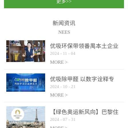
更多>>
民法院室内除甲醛空气治
国家通过设在对外开放口
理项目施工单位：优吸环
岸的出入境边防检查机关
保施工日期：2020年1月珠
（及各出入境边防检查
新闻资讯
海横琴新区人民法院，座
站），依法对出入境人
NEES
落...
员、交通工具...
优吸环保带领番禺本​土企业
2024
-
11
-
04
勇敢破局向“新”
MORE >
优吸除甲醛 以数字诠释专
2024
-
10
-
21
业，尽显除醛品牌实力！
MORE >
【绿色奥运新风向】巴黎住
2024
-
07
-
31
宿风波：优吸环保共建健康