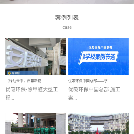
湾仔，有一支拥有高素质
高技能的团队。汇聚了众
案例列表
多的行业专家学者，攻克
case
了众多行业技术难题，并
取得了多项产品技术专利
和多项国家版权局著作
权，获得高新技术企业称
号。生产优势自主生产自
给自足，优吸公司于2015
【绿动未来，启幕新篇
优吸环保中国总部——学
在广州番禺区成功建立产
章】优吸环保中标深圳安
校施工案例(节选)
优吸环保·除甲醛大型工
优吸环保中国总部 施工
品线生产基地，工厂拥有
居乐寓，超大型工装室内
空气治理项目顺利启航，
程...
案...
自动化生产设备和成熟的
匠心筑就健康空间！
生产制作工艺流程。严格
选择源头源材料、严控产
案例【深圳安居乐寓】室
例(学校工装节选)广州南沙
品质量，我们每一批的生
内空气治理项目深圳安居
小学(珠江湾校区)项目地
产产品都经过严格的质检