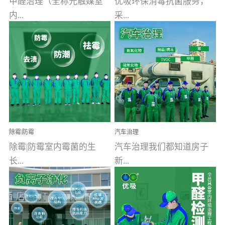
甲醛治理（全称光触媒室
优吸环保消毒抗菌服务，
内...
采...
空气污染净化治理）工业
用行业公认奥维牌消毒
文明的进步，创造了多姿
液，具备杀死人体冠状病
多彩的家居产品和生活情
毒的功效，杀菌率
调，但也带来了以甲醛为
99.99%。相对于传统消毒
首的室内...
液来说，无...
除霉|防霉
汽车治理
除霉|防霉室内霉菌的生
汽车治理我们都知道房子
长...
新...
受温度、湿度、基质养
装修完会有甲醛，其实汽
分、通风四个条件影响，
车的甲醛超标问题更为严