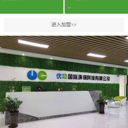
...
进入加盟>>
公司实力香港企业公司、
专利保护优势、双甲资质
企业（“室内环境净化治理
甲级施工资质”“室内环境
污染治理资质等级证
书”）、拥有多名高级《环
境工程高级工程师》室内
空气治理资格认证的治理
人员、掌握室内空气净化
治理实用技术和五项专利
技术、八项计算机软件著
作权登记证书等。研发实
力公司研发团队位于香港