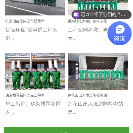
乐寓 深圳市安居乐寓
址：广州市南沙区海滨路
程序；生产车间为优吸总
为深圳安居集团旗下城...
南沙珠江湾江门市蓬江区
可以介绍下你们的产品么
部和全国分支机构生产光
打造酒店室内空气质量新
香港科技大学广州校区除
禾...
触媒、净醛王、祛味剂等
标杆——优吸环保·标杆之
甲醛项目圆满完成
优吸环保·除甲醛工程案
工程案例名称：香港科技
优吸系列产品，保质保量
作：东莞美豪雅致酒店室
内空气治理工程纪实
例...
大...
完成生产任务，确保全国
各分支机构的日常产品需
求。资质优势团队优势分
【东莞美豪雅致酒店】室
学广州校区室内空气治
支优势优吸环保是一棵正
内空气治理项目东莞美豪
理 工程案例地址：广
茁壮成长的树，只要我们
雅致酒店 东莞美豪雅
州南沙区·香港科技大学(广
人人都爱护她、珍惜她、
致酒店是为中高端人士...
州)校区 工程案...
她将越来越枝繁叶茂，终
珠海横琴新区人民法院室
莲花山出入境边防检查站
将会成为一棵参天大树！
内除甲醛空气治理项目
室内除甲醛空气治理项目
施工名称：珠海横琴新区
莲花山出入境边防检查站
优吸环保截止2020年拥有
人...
是...
全国600家网点分支机构。