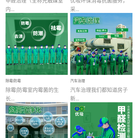
甲醛治理（全称光触媒室
优吸环保消毒抗菌服务，
内...
采...
空气污染净化治理）工业
用行业公认奥维牌消毒
文明的进步，创造了多姿
液，具备杀死人体冠状病
多彩的家居产品和生活情
毒的功效，杀菌率
调，但也带来了以甲醛为
99.99%。相对于传统消毒
首的室内...
液来说，无...
除霉|防霉
汽车治理
除霉|防霉室内霉菌的生
汽车治理我们都知道房子
长...
新...
受温度、湿度、基质养
装修完会有甲醛，其实汽
分、通风四个条件影响，
车的甲醛超标问题更为严