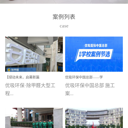
湾仔，有一支拥有高素质
高技能的团队。汇聚了众
案例列表
多的行业专家学者，攻克
case
了众多行业技术难题，并
取得了多项产品技术专利
和多项国家版权局著作
权，获得高新技术企业称
号。生产优势自主生产自
给自足，优吸公司于2015
【绿动未来，启幕新篇
优吸环保中国总部——学
在广州番禺区成功建立产
章】优吸环保中标深圳安
校施工案例(节选)
优吸环保·除甲醛大型工
优吸环保中国总部 施工
品线生产基地，工厂拥有
居乐寓，超大型工装室内
空气治理项目顺利启航，
程...
案...
自动化生产设备和成熟的
匠心筑就健康空间！
生产制作工艺流程。严格
选择源头源材料、严控产
案例【深圳安居乐寓】室
例(学校工装节选)广州南沙
品质量，我们每一批的生
内空气治理项目深圳安居
小学(珠江湾校区)项目地
产产品都经过严格的质检