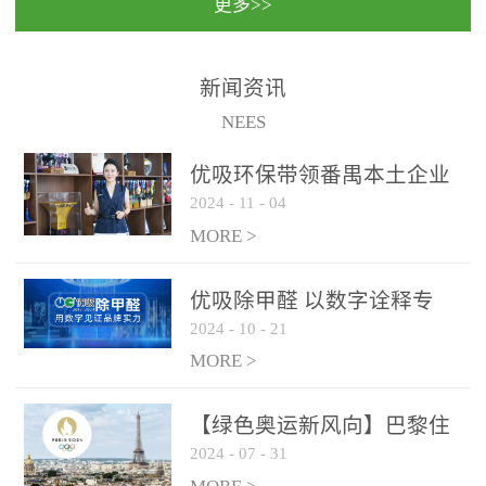
更多>>
民法院室内除甲醛空气治
国家通过设在对外开放口
理项目施工单位：优吸环
岸的出入境边防检查机关
保施工日期：2020年1月珠
（及各出入境边防检查
新闻资讯
海横琴新区人民法院，座
站），依法对出入境人
NEES
落...
员、交通工具...
优吸环保带领番禺本​土企业
2024
-
11
-
04
勇敢破局向“新”
MORE >
优吸除甲醛 以数字诠释专
2024
-
10
-
21
业，尽显除醛品牌实力！
MORE >
【绿色奥运新风向】巴黎住
2024
-
07
-
31
宿风波：优吸环保共建健康