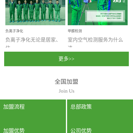
温暖潮湿、营养物质多、
重。汽车的空间范围小，
通风缓慢的空间最易滋生
配件、皮具、装饰多，这
大量霉菌的...
些都是汽...
负离子净化
甲醛检测
负离子净化无论是居家、
室内空气检测服务为什么
住...
选...
更多>>
宿、办公还是各类社会活
择上门检测?☑ 上门检测执
全国加盟
动，人类长时间停留的室
行国家规定的标准检测方
内空间都有整体消毒的需
法，空气采样量准确，检
Join Us
要。因为空间内人流携带
测结果可靠，远胜于其他
的、空气...
检测...
加盟流程
总部政策
加盟优势
公司优势