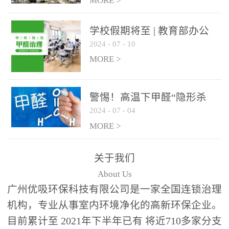
绿色家居
MORE >
学校假期将至 | 教育部办公
2024
-
07
-
10
厅关于加强学校新建校舍室
内空气质量管理通知
MORE >
警惕！高温下甲醛“隐形杀
2024
-
07
-
04
手”来袭，你的家安全吗？
MORE >
关于我们
About Us
广州优吸环保科技有限公司是一家全国连锁治理
机构，专业从事室内环境净化的高新环保企业。
目前累计至 2021年下半年已有 将近710多家分支