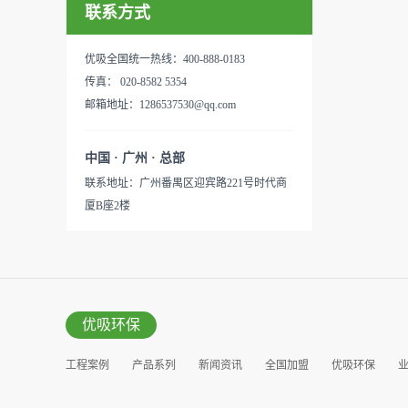
以辅助净化空气，醛博士一肚
联系方式
无定形碳，也有排列规整的晶
所、使用方法：见产品说明手
子的活性炭具有良好的吸附作
体碳。优吸活性炭具有较强的
册
用。放在车里不仅能装饰更能
吸附性，广泛应用于生产、生
优吸全国统一热线：400-888-0183
减轻车内的烟味或是其他异
活中。主要功能：吸附异味应
传真： 020-8582 5354
味，“醛博士”昭示着优吸在除
用范围：汽车、冰箱、食品
邮箱地址：1286537530@qq.com
甲醛方面的专业性和无可替代
柜、房间、鞋内等使用方法：
性。有博士的团队，才能更好
见产品说明手册产品类型：国
中国 · 广州 · 总部
的研发出治理甲醛的产品，而
产
联系地址：广州番禺区迎宾路221号时代商
我们的“醛博士”就担此重任。
厦B座2楼
主要功能：吸附异味应用范
围：室内、车内等使用方法：
见产品说明手册产品类型：国
产
优吸环保
工程案例
产品系列
新闻资讯
全国加盟
优吸环保
营销窗口