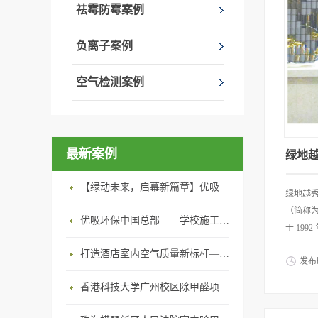
环保工
祛霉防霉案例
治理团
工。治
负离子案例
保室内
广东省
空气检测案例
认可的室
吸环保
修小常
最新案例
绿地
【绿动未来，启幕新篇章】优吸环保中标深圳安居乐寓，超大型工装室内空气治理项目顺利启航，匠心筑就健康空间！
绿地越
（简称为
优吸环保中国总部——学校施工案例(节选)
于 199
打造酒店室内空气质量新标杆——优吸环保·标杆之作：东莞美豪雅致酒店室内空气治理工程纪实
发布
中国 A
香港科技大学广州校区除甲醛项目圆满完成