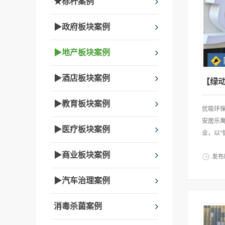
★标杆案例
▶政府板块案例
▶地产板块案例
▶酒店板块案例
▶教育板块案例
优吸环
安居乐
▶医疗板块案例
业，以“
▶商业板块案例
发布
理念，
▶汽车治理案例
络)深
宝安区新
消毒杀菌案例
室内空
为一家