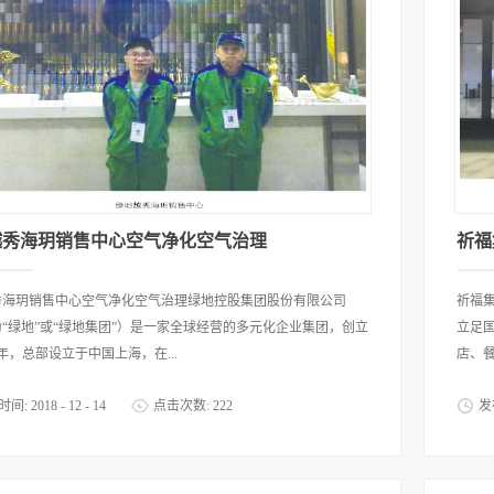
程师对已经装修完成的楼层房间区域制定了详细的治理方案,专业
队凭借丰富的经验，采取环保材料，针对不同场所进行精细化施
理过程中，团队成员严格遵守施工规范，确保工程质量。优吸环
空气治理团队精通室内空气净化治理，其中的资深工程师已获得
人力资源社会保障厅的技术鉴定证书，技术工程师们也拥有行业
内治理员证书。连锁公寓其他店面房间文案 | 优吸环保图片 | 优
扫码关注我们为我们的健康负责了解更多关于室内“除甲醛”及装
识
越秀海玥销售中心空气净化空气治理
祈福
秀海玥销售中心空气净化空气治理绿地控股集团股份有限公司
祈福
“绿地”或“绿地集团”）是一家全球经营的多元化企业集团，创立
立足
2 年，总部设立于中国上海，在...
店、餐
时间:
2018
-
12
-
14
点击次数:
222
发
 股实现整体上市（600606.SH），并控股多家香港上市公司。
全方
发展
的标