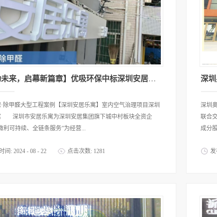
【绿动未来，启幕新篇章】优吸环保中标深圳安居乐寓，超大型工装室内空气治理项目顺利启航，匠心筑就健康空间！
深圳
保·除甲醛大型工程案例【深圳安居乐寓】室内空气治理项目深圳
深圳奥
寓 深圳市安居乐寓为深圳安居集团旗下城中村板块全资企
联合交
微利可持续、全链条服务”为经营...
成分股
时间:
2024
-
08
-
22
点击次数:
1281
发
为重点产业的新市民和青年人打造宜居生活空间。(信息来源：网
司50
圳安居乐寓连锁公寓 优吸环保此次为安居乐寓下属，位于深圳
列中国
建装修完工的连锁型公寓门店房间，超100000㎡室内空间进行
气污染净化治理。▲项目施工中福围路、福围西街 优吸环保作
拥有十一年室内空气治理、除甲醛经验的环保型公司。 优吸