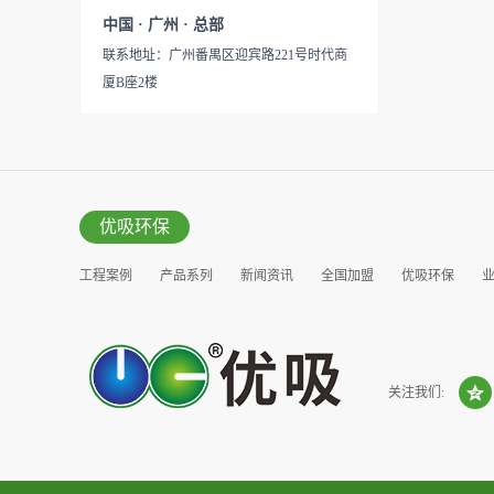
性。有博士的团队，才能更好
见产品说明手册产品类型：国
中国 · 广州 · 总部
的研发出治理甲醛的产品，而
产
联系地址：广州番禺区迎宾路221号时代商
我们的“醛博士”就担此重任。
厦B座2楼
主要功能：吸附异味应用范
围：室内、车内等使用方法：
见产品说明手册产品类型：国
产
优吸环保
工程案例
产品系列
新闻资讯
全国加盟
优吸环保
营销窗口
关注我们: