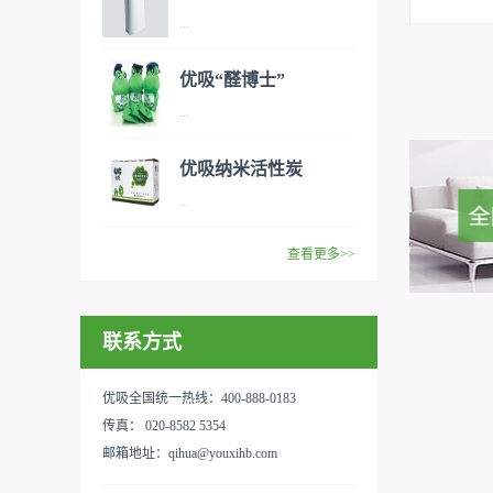
A 股实
异味、甲醛之类的装修污染、
空气净化器是指能够吸附、分
...
细菌、过敏原等），可快速有
解或转化各种空气污染物（一
效去除挥发性有机物，有效提
般包括PM2.5、粉尘、花粉、
优吸“醛博士”
高空气清洁度的效果。主要功
异味、甲醛之类的装修污染、
空气净化器是指能够吸附、分
...
能：除甲醛/除异味/杀菌应用
细菌、过敏原等），可快速有
解或转化各种空气污染物（一
范围：家庭场所、办公室场
效去除挥发性有机物，有效提
般包括PM2.5、粉尘、花粉、
优吸纳米活性炭
所、使用方法：见产品说明手
高空气清洁度的效果。主要功
异味、甲醛之类的装修污染、
优吸环保的吉祥物是一只叫
...
册
能：除甲醛/除异味/杀菌应用
细菌、过敏原等），可快速有
“醛博士”的可爱青蛙，醛博士
范围：家庭场所、办公室场
效去除挥发性有机物，有效提
在甲醛领域是非常专业的一位
查看更多>>
所、使用方法：见产品说明手
高空气清洁度的效果。主要功
学者，对于甲醛的治理更是了
优吸纳米活性炭，是黑色粉末
册
能：除甲醛/除异味/杀菌应用
如指掌。家里放了“醛博士”可
状或块状、颗粒状、蜂窝状的
范围：家庭场所、办公室场
以辅助净化空气，醛博士一肚
联系方式
无定形碳，也有排列规整的晶
所、使用方法：见产品说明手
子的活性炭具有良好的吸附作
体碳。优吸活性炭具有较强的
册
用。放在车里不仅能装饰更能
吸附性，广泛应用于生产、生
优吸全国统一热线：400-888-0183
减轻车内的烟味或是其他异
活中。主要功能：吸附异味应
传真： 020-8582 5354
味，“醛博士”昭示着优吸在除
用范围：汽车、冰箱、食品
邮箱地址：qihua@youxihb.com
甲醛方面的专业性和无可替代
柜、房间、鞋内等使用方法：