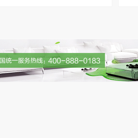
现整体上市（600606.SH），并控股多家香港上市公司。
务等