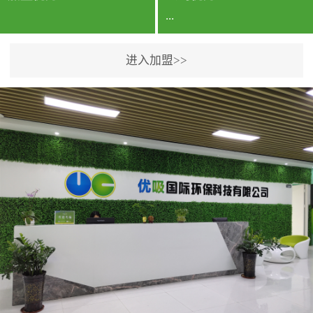
...
进入加盟>>
公司实力香港企业公司、
专利保护优势、双甲资质
企业（“室内环境净化治理
甲级施工资质”“室内环境
污染治理资质等级证
书”）、拥有多名高级《环
境工程高级工程师》室内
空气治理资格认证的治理
人员、掌握室内空气净化
治理实用技术和五项专利
技术、八项计算机软件著
作权登记证书等。研发实
力公司研发团队位于香港