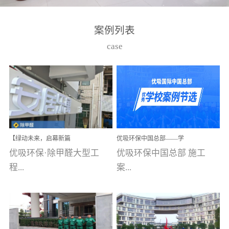
湾仔，有一支拥有高素质
高技能的团队。汇聚了众
案例列表
多的行业专家学者，攻克
case
了众多行业技术难题，并
取得了多项产品技术专利
和多项国家版权局著作
权，获得高新技术企业称
号。生产优势自主生产自
给自足，优吸公司于2015
【绿动未来，启幕新篇
优吸环保中国总部——学
在广州番禺区成功建立产
章】优吸环保中标深圳安
校施工案例(节选)
优吸环保·除甲醛大型工
优吸环保中国总部 施工
品线生产基地，工厂拥有
居乐寓，超大型工装室内
空气治理项目顺利启航，
程...
案...
自动化生产设备和成熟的
匠心筑就健康空间！
生产制作工艺流程。严格
选择源头源材料、严控产
案例【深圳安居乐寓】室
例(学校工装节选)广州南沙
品质量，我们每一批的生
内空气治理项目深圳安居
小学(珠江湾校区)项目地
产产品都经过严格的质检