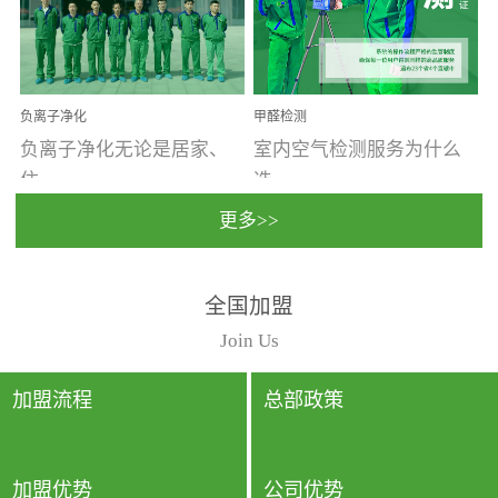
温暖潮湿、营养物质多、
重。汽车的空间范围小，
通风缓慢的空间最易滋生
配件、皮具、装饰多，这
大量霉菌的...
些都是汽...
负离子净化
甲醛检测
负离子净化无论是居家、
室内空气检测服务为什么
住...
选...
更多>>
宿、办公还是各类社会活
择上门检测?☑ 上门检测执
全国加盟
动，人类长时间停留的室
行国家规定的标准检测方
内空间都有整体消毒的需
法，空气采样量准确，检
Join Us
要。因为空间内人流携带
测结果可靠，远胜于其他
的、空气...
检测...
加盟流程
总部政策
加盟优势
公司优势