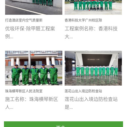
乐寓 深圳市安居乐寓
址：广州市南沙区海滨路
程序；生产车间为优吸总
为深圳安居集团旗下城...
南沙珠江湾江门市蓬江区
部和全国分支机构生产光
打造酒店室内空气质量新
香港科技大学广州校区除
禾...
触媒、净醛王、祛味剂等
标杆——优吸环保·标杆之
甲醛项目圆满完成
优吸环保·除甲醛工程案
工程案例名称：香港科技
优吸系列产品，保质保量
作：东莞美豪雅致酒店室
内空气治理工程纪实
例...
大...
完成生产任务，确保全国
各分支机构的日常产品需
求。资质优势团队优势分
【东莞美豪雅致酒店】室
学广州校区室内空气治
支优势优吸环保是一棵正
内空气治理项目东莞美豪
理 工程案例地址：广
茁壮成长的树，只要我们
雅致酒店 东莞美豪雅
州南沙区·香港科技大学(广
人人都爱护她、珍惜她、
致酒店是为中高端人士...
州)校区 工程案...
她将越来越枝繁叶茂，终
珠海横琴新区人民法院室
莲花山出入境边防检查站
将会成为一棵参天大树！
内除甲醛空气治理项目
室内除甲醛空气治理项目
施工名称：珠海横琴新区
莲花山出入境边防检查站
优吸环保截止2020年拥有
人...
是...
全国600家网点分支机构。