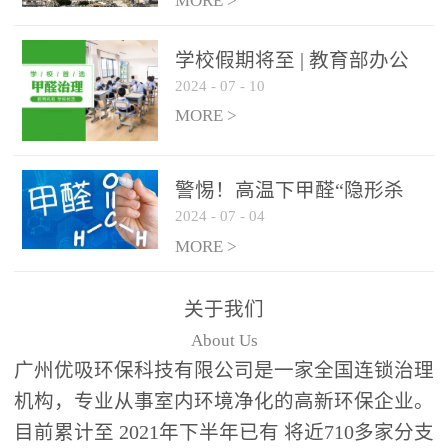
绿色家居
MORE >
学校假期将至 | 教育部办公
2024
-
07
-
10
厅关于加强学校新建校舍室
内空气质量管理通知
MORE >
警惕！高温下甲醛“隐形杀
2024
-
07
-
04
手”来袭，你的家安全吗？
MORE >
关于我们
About Us
广州优吸环保科技有限公司是一家全国连锁治理
机构，专业从事室内环境净化的高新环保企业。
目前累计至 2021年下半年已有 将近710多家分支