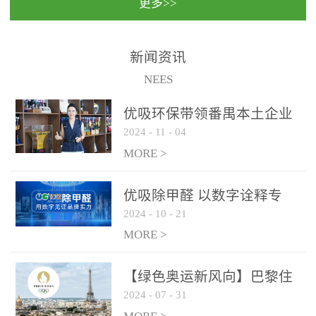
更多>>
民法院室内除甲醛空气治
国家通过设在对外开放口
理项目施工单位：优吸环
岸的出入境边防检查机关
保施工日期：2020年1月珠
（及各出入境边防检查
新闻资讯
海横琴新区人民法院，座
站），依法对出入境人
NEES
落...
员、交通工具...
优吸环保带领番禺本​土企业
2024
-
11
-
04
勇敢破局向“新”
MORE >
优吸除甲醛 以数字诠释专
2024
-
10
-
21
业，尽显除醛品牌实力！
MORE >
【绿色奥运新风向】巴黎住
2024
-
07
-
31
宿风波：优吸环保共建健康