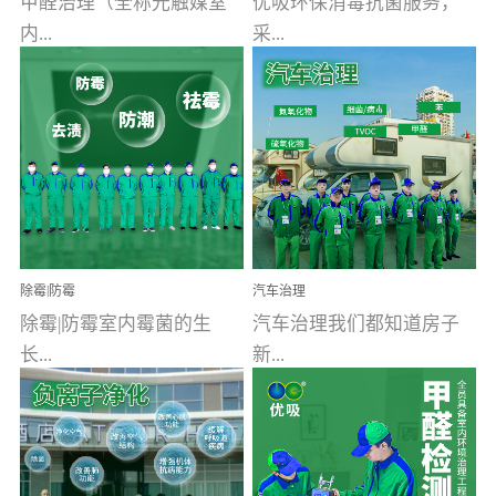
甲醛治理（全称光触媒室
优吸环保消毒抗菌服务，
内...
采...
空气污染净化治理）工业
用行业公认奥维牌消毒
文明的进步，创造了多姿
液，具备杀死人体冠状病
多彩的家居产品和生活情
毒的功效，杀菌率
调，但也带来了以甲醛为
99.99%。相对于传统消毒
首的室内...
液来说，无...
除霉|防霉
汽车治理
除霉|防霉室内霉菌的生
汽车治理我们都知道房子
长...
新...
受温度、湿度、基质养
装修完会有甲醛，其实汽
分、通风四个条件影响，
车的甲醛超标问题更为严