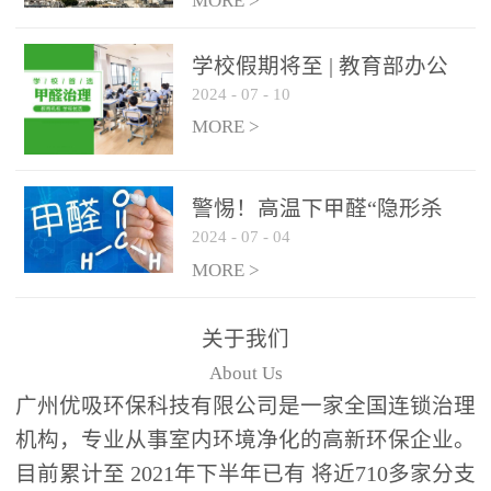
绿色家居
MORE >
学校假期将至 | 教育部办公
2024
-
07
-
10
厅关于加强学校新建校舍室
内空气质量管理通知
MORE >
警惕！高温下甲醛“隐形杀
2024
-
07
-
04
手”来袭，你的家安全吗？
MORE >
关于我们
About Us
广州优吸环保科技有限公司是一家全国连锁治理
机构，专业从事室内环境净化的高新环保企业。
目前累计至 2021年下半年已有 将近710多家分支