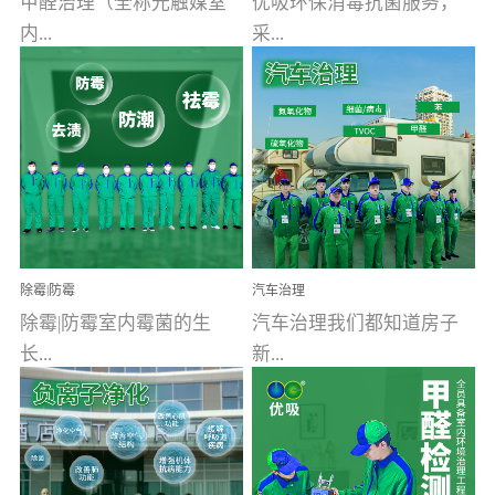
甲醛治理（全称光触媒室
优吸环保消毒抗菌服务，
内...
采...
空气污染净化治理）工业
用行业公认奥维牌消毒
文明的进步，创造了多姿
液，具备杀死人体冠状病
多彩的家居产品和生活情
毒的功效，杀菌率
调，但也带来了以甲醛为
99.99%。相对于传统消毒
首的室内...
液来说，无...
除霉|防霉
汽车治理
除霉|防霉室内霉菌的生
汽车治理我们都知道房子
长...
新...
受温度、湿度、基质养
装修完会有甲醛，其实汽
分、通风四个条件影响，
车的甲醛超标问题更为严