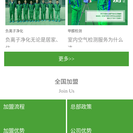
温暖潮湿、营养物质多、
重。汽车的空间范围小，
通风缓慢的空间最易滋生
配件、皮具、装饰多，这
大量霉菌的...
些都是汽...
负离子净化
甲醛检测
负离子净化无论是居家、
室内空气检测服务为什么
住...
选...
更多>>
宿、办公还是各类社会活
择上门检测?☑ 上门检测执
全国加盟
动，人类长时间停留的室
行国家规定的标准检测方
内空间都有整体消毒的需
法，空气采样量准确，检
Join Us
要。因为空间内人流携带
测结果可靠，远胜于其他
的、空气...
检测...
加盟流程
总部政策
加盟优势
公司优势