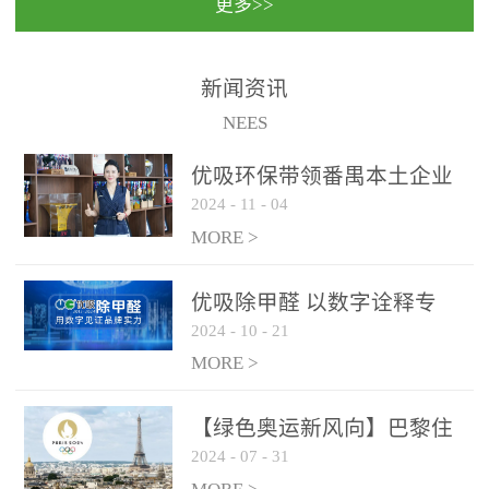
更多>>
民法院室内除甲醛空气治
国家通过设在对外开放口
理项目施工单位：优吸环
岸的出入境边防检查机关
保施工日期：2020年1月珠
（及各出入境边防检查
新闻资讯
海横琴新区人民法院，座
站），依法对出入境人
NEES
落...
员、交通工具...
优吸环保带领番禺本​土企业
2024
-
11
-
04
勇敢破局向“新”
MORE >
优吸除甲醛 以数字诠释专
2024
-
10
-
21
业，尽显除醛品牌实力！
MORE >
【绿色奥运新风向】巴黎住
2024
-
07
-
31
宿风波：优吸环保共建健康