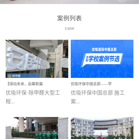
湾仔，有一支拥有高素质
高技能的团队。汇聚了众
案例列表
多的行业专家学者，攻克
case
了众多行业技术难题，并
取得了多项产品技术专利
和多项国家版权局著作
权，获得高新技术企业称
号。生产优势自主生产自
给自足，优吸公司于2015
【绿动未来，启幕新篇
优吸环保中国总部——学
在广州番禺区成功建立产
章】优吸环保中标深圳安
校施工案例(节选)
优吸环保·除甲醛大型工
优吸环保中国总部 施工
品线生产基地，工厂拥有
居乐寓，超大型工装室内
空气治理项目顺利启航，
程...
案...
自动化生产设备和成熟的
匠心筑就健康空间！
生产制作工艺流程。严格
选择源头源材料、严控产
案例【深圳安居乐寓】室
例(学校工装节选)广州南沙
品质量，我们每一批的生
内空气治理项目深圳安居
小学(珠江湾校区)项目地
产产品都经过严格的质检