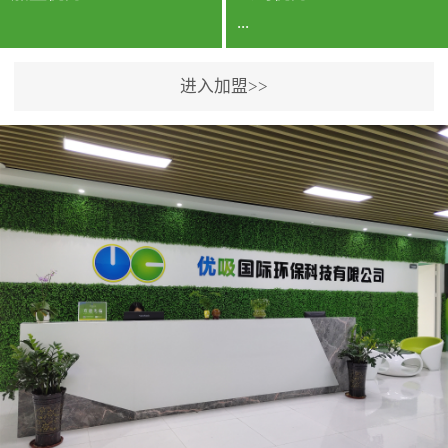
...
进入加盟>>
公司实力香港企业公司、
专利保护优势、双甲资质
企业（“室内环境净化治理
甲级施工资质”“室内环境
污染治理资质等级证
书”）、拥有多名高级《环
境工程高级工程师》室内
空气治理资格认证的治理
人员、掌握室内空气净化
治理实用技术和五项专利
技术、八项计算机软件著
作权登记证书等。研发实
力公司研发团队位于香港