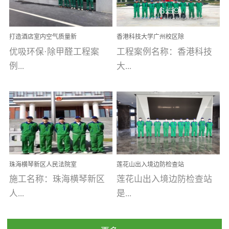
乐寓 深圳市安居乐寓
址：广州市南沙区海滨路
程序；生产车间为优吸总
为深圳安居集团旗下城...
南沙珠江湾江门市蓬江区
部和全国分支机构生产光
打造酒店室内空气质量新
香港科技大学广州校区除
禾...
触媒、净醛王、祛味剂等
标杆——优吸环保·标杆之
甲醛项目圆满完成
优吸环保·除甲醛工程案
工程案例名称：香港科技
优吸系列产品，保质保量
作：东莞美豪雅致酒店室
内空气治理工程纪实
例...
大...
完成生产任务，确保全国
各分支机构的日常产品需
求。资质优势团队优势分
【东莞美豪雅致酒店】室
学广州校区室内空气治
支优势优吸环保是一棵正
内空气治理项目东莞美豪
理 工程案例地址：广
茁壮成长的树，只要我们
雅致酒店 东莞美豪雅
州南沙区·香港科技大学(广
人人都爱护她、珍惜她、
致酒店是为中高端人士...
州)校区 工程案...
她将越来越枝繁叶茂，终
珠海横琴新区人民法院室
莲花山出入境边防检查站
将会成为一棵参天大树！
内除甲醛空气治理项目
室内除甲醛空气治理项目
施工名称：珠海横琴新区
莲花山出入境边防检查站
优吸环保截止2020年拥有
人...
是...
全国600家网点分支机构。