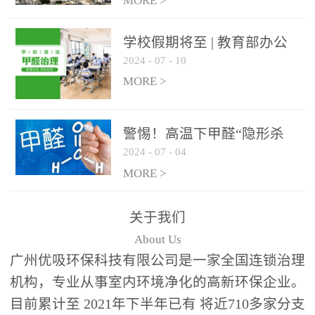
绿色家居
MORE >
学校假期将至 | 教育部办公
2024
-
07
-
10
厅关于加强学校新建校舍室
内空气质量管理通知
MORE >
警惕！高温下甲醛“隐形杀
2024
-
07
-
04
手”来袭，你的家安全吗？
MORE >
关于我们
About Us
广州优吸环保科技有限公司是一家全国连锁治理
机构，专业从事室内环境净化的高新环保企业。
目前累计至 2021年下半年已有 将近710多家分支