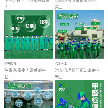
甲醛治理（全称光触媒室
优吸环保消毒抗菌服务，
内...
采...
空气污染净化治理）工业
用行业公认奥维牌消毒
文明的进步，创造了多姿
液，具备杀死人体冠状病
多彩的家居产品和生活情
毒的功效，杀菌率
调，但也带来了以甲醛为
99.99%。相对于传统消毒
首的室内...
液来说，无...
除霉|防霉
汽车治理
除霉|防霉室内霉菌的生
汽车治理我们都知道房子
长...
新...
受温度、湿度、基质养
装修完会有甲醛，其实汽
分、通风四个条件影响，
车的甲醛超标问题更为严