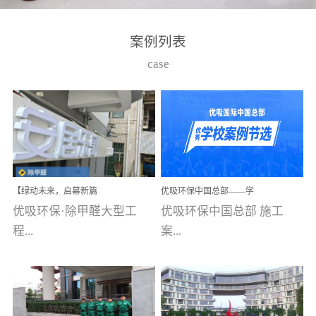
湾仔，有一支拥有高素质
高技能的团队。汇聚了众
案例列表
多的行业专家学者，攻克
case
了众多行业技术难题，并
取得了多项产品技术专利
和多项国家版权局著作
权，获得高新技术企业称
号。生产优势自主生产自
给自足，优吸公司于2015
【绿动未来，启幕新篇
优吸环保中国总部——学
在广州番禺区成功建立产
章】优吸环保中标深圳安
校施工案例(节选)
优吸环保·除甲醛大型工
优吸环保中国总部 施工
品线生产基地，工厂拥有
居乐寓，超大型工装室内
空气治理项目顺利启航，
程...
案...
自动化生产设备和成熟的
匠心筑就健康空间！
生产制作工艺流程。严格
选择源头源材料、严控产
案例【深圳安居乐寓】室
例(学校工装节选)广州南沙
品质量，我们每一批的生
内空气治理项目深圳安居
小学(珠江湾校区)项目地
产产品都经过严格的质检