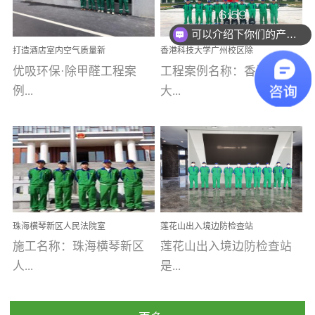
乐寓 深圳市安居乐寓
址：广州市南沙区海滨路
程序；生产车间为优吸总
为深圳安居集团旗下城...
南沙珠江湾江门市蓬江区
可以介绍下你们的产品么
部和全国分支机构生产光
打造酒店室内空气质量新
香港科技大学广州校区除
禾...
触媒、净醛王、祛味剂等
标杆——优吸环保·标杆之
甲醛项目圆满完成
优吸环保·除甲醛工程案
工程案例名称：香港科技
优吸系列产品，保质保量
作：东莞美豪雅致酒店室
内空气治理工程纪实
例...
大...
完成生产任务，确保全国
各分支机构的日常产品需
求。资质优势团队优势分
【东莞美豪雅致酒店】室
学广州校区室内空气治
支优势优吸环保是一棵正
内空气治理项目东莞美豪
理 工程案例地址：广
茁壮成长的树，只要我们
雅致酒店 东莞美豪雅
州南沙区·香港科技大学(广
人人都爱护她、珍惜她、
致酒店是为中高端人士...
州)校区 工程案...
她将越来越枝繁叶茂，终
珠海横琴新区人民法院室
莲花山出入境边防检查站
将会成为一棵参天大树！
内除甲醛空气治理项目
室内除甲醛空气治理项目
施工名称：珠海横琴新区
莲花山出入境边防检查站
优吸环保截止2020年拥有
人...
是...
全国600家网点分支机构。