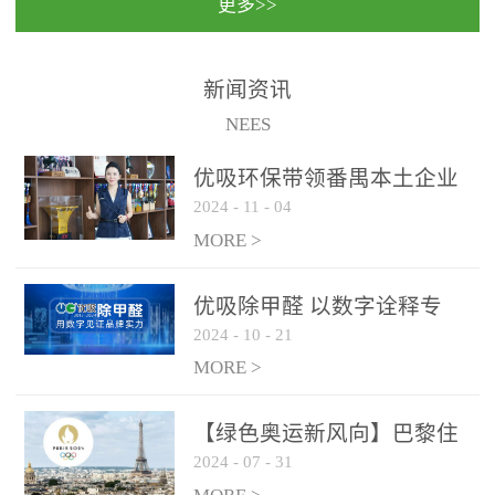
更多>>
民法院室内除甲醛空气治
国家通过设在对外开放口
理项目施工单位：优吸环
岸的出入境边防检查机关
保施工日期：2020年1月珠
（及各出入境边防检查
新闻资讯
海横琴新区人民法院，座
站），依法对出入境人
NEES
落...
员、交通工具...
优吸环保带领番禺本​土企业
2024
-
11
-
04
勇敢破局向“新”
MORE >
优吸除甲醛 以数字诠释专
2024
-
10
-
21
业，尽显除醛品牌实力！
MORE >
【绿色奥运新风向】巴黎住
2024
-
07
-
31
宿风波：优吸环保共建健康