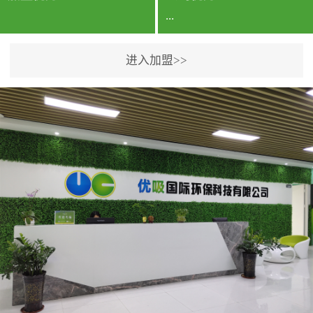
...
进入加盟>>
公司实力香港企业公司、
专利保护优势、双甲资质
企业（“室内环境净化治理
甲级施工资质”“室内环境
污染治理资质等级证
书”）、拥有多名高级《环
境工程高级工程师》室内
空气治理资格认证的治理
人员、掌握室内空气净化
治理实用技术和五项专利
技术、八项计算机软件著
作权登记证书等。研发实
力公司研发团队位于香港