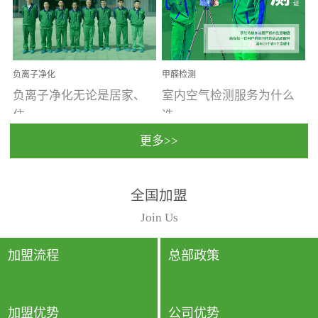
温暖潮湿、营养物质多、
重。汽车的空间范围小，
通风缓慢的空间最易滋生
配件、皮具、装饰多，这
大量霉菌的...
些都是汽...
负离子净化
甲醛检测
负离子净化无论是居家、
室内空气检测服务为什么
住...
选...
更多>>
宿、办公还是各类社会活
择上门检测?☑ 上门检测执
全国加盟
动，人类长时间停留的室
行国家规定的标准检测方
内空间都有整体消毒的需
法，空气采样量准确，检
Join Us
要。因为空间内人流携带
测结果可靠，远胜于其他
的、空气...
检测...
加盟流程
总部政策
加盟优势
公司优势